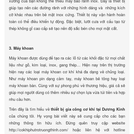
xưởng của bạn không thể thiếu máy bào rãnh inox. Đây là thiết bị
giúp tạo nên các đường rãnh với những hình dáng và những kích
cỡ khác nhau trên bề mặt inox cứng. Thiết bị này vận hành hoàn
toàn có thể điều khiển tự động. Đặc biệt, lưỡi cưa với cấu tạo từ
thép không gỉ cao cấp sẽ tạo nên độ sắc bén cho mọi mặt cắt.
3. Máy khoan
Máy khoan được dùng để tạo ra các lỗ từ các khối đặc từ mọi chất
liệu như gỗ, kim loại, inox, gang thép… Hiện nay trên thị trường
hiện nay các loại máy khoan cơ khí khá đa dạng về chủng loại.
Như máy khoan pin dạng cầm tay, máy khoan bê tông hay loại
máy khoan bàn. Cùng với sự phong phú về thương hiệu, giá cả sẽ
giúp mọi người dùng có thêm nhiều sự chọn lựa vừa túi tiền và hợp
nhu cầu hơn.
Trên đây là tìm hiểu về
thiết bị gia công cơ khí tại Dương Kinh
của chúng tôi. Hy vọng bài viết này sẽ cung cấp cho các bạn
những thông tin hữu ích. Đừng quên truy cập website
http://cokhiphutrotruongthinh.com/ hoặc liên hệ với hotline