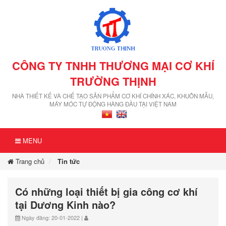
CÔNG TY TNHH THƯƠNG MẠI CƠ KHÍ
TRƯỜNG THỊNH
NHÀ THIẾT KẾ VÀ CHẾ TẠO SẢN PHẨM CƠ KHÍ CHÍNH XÁC, KHUÔN MẪU,
MÁY MÓC TỰ ĐỘNG HÀNG ĐẦU TẠI VIỆT NAM
MENU
Trang chủ
Tin tức
Có những loại thiết bị gia công cơ khí
tại Dương Kinh nào?
Ngày đăng: 20-01-2022 |