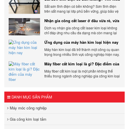
chi tiết
Sắt sơn tĩnh điện có bền không? Sơn tĩnh điện
trên sắt mang lại lớp phủ bền vững, giúp bảo vệ
sản phẩm khỏi các yếu tố môi trường và tác
Nhận gia công cắt laser ở đâu vừa rẻ, vừa
động bên ngoài.
chất lượng
Dịch vụ nhận gia công cắt laser kim loại không
chỉ đáp ứng nhu cầu đa dạng mà còn mang lại
sự linh hoạt và chất lượng cho các sản phẩm.
Ứng dụng của máy hàn kim loại hiện nay
Máy hàn kim loại đã trở thành một công cụ quan
trọng trong nhiều lĩnh vực công nghiệp hiện nay.
Cơ Khí Trường Thịnh - Địa điểm cung cấp uy tín
Máy fiber cắt kim loại là gì? Đặc điểm của
máy fiber
Máy fiber cắt kim loại là một phần không thể
thiếu trong ngành công nghiệp gia công kim loại
hiện đại.
DANH MỤC SẢN PHẨM
Máy móc công nghiệp
Gia công kim loại tấm