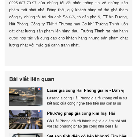
0225.627.79.97 của chúng tôi để nhận thông tin về những sản
phẩm mới nhất nhé. Đồng thời, quý khách hàng có thể ghé thăm
công ty chúng tôi tại địa chỉ: Số 2/5, tổ dân phố 5, TT.An Dương,
Hải Phòng. Công ty TNHH Thương mại Cơ khí Trường Thịnh luôn
đặt chất lượng sản phẩm lên hàng đầu. Trường Thịnh rất hân hạnh
được hợp tác và cung cấp cho khách hàng những sản phẩm chất
lượng nhất với mức giá cạnh tranh nhất.
Bài viết liên quan
Laser gia công Hải Phòng giá rẻ - Đơn vị
gia công báo giá chính xác
Laser gia công Hải Phòng giá rẻ không chỉ là sự
kết hợp của công nghệ tiên tiến mà còn là sự
đáp ứng linh hoạt với nhu cầu đa dạng của
Phương pháp gia công kim loại Hải
khách hàng. Xem ngay nhé.
Phòng phổ biến hiện nay
Gỗ Hải Phòng đã trở thành một địa điểm nổi bật
với các phương pháp gia công kim loại Hải
Phòng hiện đại và chất lượng.
Sắt sơn tĩnh điện có bền không? Tìm hiểu