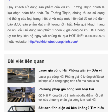
Quý khách sử dụng sản phẩm của cơ khí Trường Thịnh chính là
lựa chọn hoàn hảo nhất. Tại Trường Thịnh, chúng tôi sẽ sử dụng
hệ thống các loại trang thiết bị và máy móc hiện đại để có thể đảm
bảo được sản phẩm đạt chất lượng tốt nhất. Nếu quý khách hàng
có nhu cầu sử dụng sản phẩm từ đơn vị gia công cơ khí Hải Phòng
uy tín hãy liên hệ ngay với chúng tôi qua HOTLINE: 0936.988.978
hoặc website:
http://cokhiphutrotruongthinh.com/
Bài viết liên quan
Laser gia công Hải Phòng giá rẻ - Đơn vị
gia công báo giá chính xác
Laser gia công Hải Phòng giá rẻ không chỉ là sự
kết hợp của công nghệ tiên tiến mà còn là sự
đáp ứng linh hoạt với nhu cầu đa dạng của
Phương pháp gia công kim loại Hải
khách hàng. Xem ngay nhé.
Phòng phổ biến hiện nay
Gỗ Hải Phòng đã trở thành một địa điểm nổi bật
với các phương pháp gia công kim loại Hải
Phòng hiện đại và chất lượng.
Sắt sơn tĩnh điện có bền không? Tìm hiểu