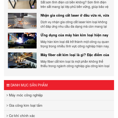
chi tiết
Sắt sơn tĩnh điện có bền không? Sơn tĩnh điện
trên sắt mang lại lớp phủ bền vững, giúp bảo vệ
sản phẩm khỏi các yếu tố môi trường và tác
Nhận gia công cắt laser ở đâu vừa rẻ, vừa
động bên ngoài.
chất lượng
Dịch vụ nhận gia công cắt laser kim loại không
chỉ đáp ứng nhu cầu đa dạng mà còn mang lại
sự linh hoạt và chất lượng cho các sản phẩm.
Ứng dụng của máy hàn kim loại hiện nay
Máy hàn kim loại đã trở thành một công cụ quan
trọng trong nhiều lĩnh vực công nghiệp hiện nay.
Cơ Khí Trường Thịnh - Địa điểm cung cấp uy tín
Máy fiber cắt kim loại là gì? Đặc điểm của
máy fiber
Máy fiber cắt kim loại là một phần không thể
thiếu trong ngành công nghiệp gia công kim loại
hiện đại.
DANH MỤC SẢN PHẨM
Máy móc công nghiệp
Gia công kim loại tấm
Cơ khí chính xác