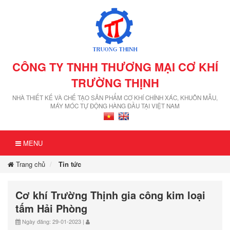
CÔNG TY TNHH THƯƠNG MẠI CƠ KHÍ
TRƯỜNG THỊNH
NHÀ THIẾT KẾ VÀ CHẾ TẠO SẢN PHẨM CƠ KHÍ CHÍNH XÁC, KHUÔN MẪU,
MÁY MÓC TỰ ĐỘNG HÀNG ĐẦU TẠI VIỆT NAM
MENU
Trang chủ
Tin tức
Cơ khí Trường Thịnh gia công kim loại
tấm Hải Phòng
Ngày đăng: 29-01-2023 |