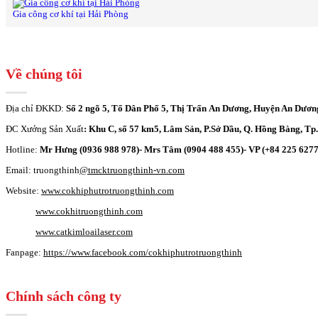
Gia công cơ khí tại Hải Phòng
Về chúng tôi
Địa chỉ ĐKKD:
Số 2 ngõ 5, Tổ Dân Phố 5, Thị Trấn An Dương, Huyện An Dươn
ĐC Xưởng Sản Xuất
: Khu C, số 57 km5, Lâm Sản, P.Sở Dầu, Q. Hồng Bàng, Tp
Hotline:
Mr Hưng (0936 988 978)- Mrs Tâm (0904 488 455)- VP (+84 225 627
Email: truongthinh
@tmcktruongthinh-vn.com
Website:
www.cokhiphutrotruongthinh.com
www.cokhitruongthinh.com
www.catkimloailaser.com
Fanpage:
https://www.facebook.com/cokhiphutrotruongthinh
Chính sách công ty