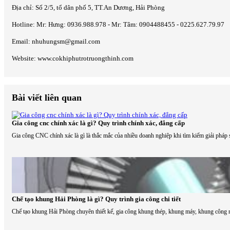
Địa chỉ: Số 2/5, tổ dân phố 5, TT.An Dương, Hải Phòng
Hotline: Mr: Hưng: 0936.988.978 - Mr: Tâm: 0904488455 - 0225.627.79.97
Email: nhuhungsm@gmail.com
Website: www.cokhiphutrotruongthinh.com
Bài viết liên quan
Gia công cnc chính xác là gì? Quy trình chính xác, đẳng cấp
Gia công CNC chính xác là gì là thắc mắc của nhiều doanh nghiệp khi tìm kiếm giải pháp s
Chế tạo khung Hải Phòng là gì? Quy trình gia công chi tiết
Chế tạo khung Hải Phòng chuyên thiết kế, gia công khung thép, khung máy, khung công ng