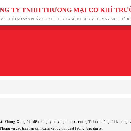
NG TY TNHH THƯƠNG MẠI CƠ KHÍ TRƯ
Ế VÀ CHẾ TẠO SẢN PHẨM CƠ KHÍ CHÍNH XÁC, KHUÔN MẪU, MÁY MÓC TỰ Đ
Hải Phòng
. Xin giới thiệu công ty cơ khí phụ trợ Trường Thịnh, chúng tôi là công t
hòng và các tỉnh lân cận. Cam kết uy tín, chất lượng, báo giá rẻ.