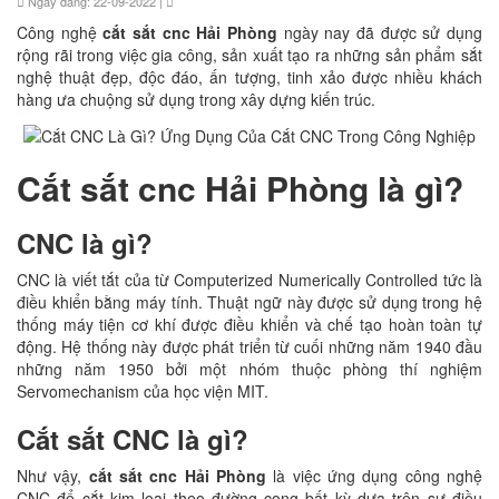
Ngày đăng: 22-09-2022 |
Công nghệ
cắt sắt cnc Hải Phòng
ngày nay đã được sử dụng
rộng rãi trong việc gia công, sản xuất tạo ra những sản phẩm sắt
nghệ thuật đẹp, độc đáo, ấn tượng, tinh xảo được nhiều khách
hàng ưa chuộng sử dụng trong xây dựng kiến trúc.
Cắt sắt cnc Hải Phòng là gì?
CNC là gì?
CNC là viết tắt của từ Computerized Numerically Controlled tức là
điều khiển bằng máy tính. Thuật ngữ này được sử dụng trong hệ
thống máy tiện cơ khí được điều khiển và chế tạo hoàn toàn tự
động. Hệ thống này được phát triển từ cuối những năm 1940 đầu
những năm 1950 bởi một nhóm thuộc phòng thí nghiệm
Servomechanism của học viện MIT.
Cắt sắt CNC là gì?
Như vậy,
cắt sắt cnc Hải Phòng
là việc ứng dụng công nghệ
CNC để cắt kim loại theo đường cong bất kỳ dựa trên sự điều