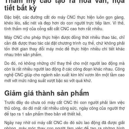
tiết bất kỳ
Đặc biệt, các đường cắt do máy CNC thực hiện luôn gọn gàng,
khéo léo, sắc nét và đẹp hơn do con người trực tiếp làm. Vì thế,
tính thẩm mỹ của cổng sắt cắt CNC cao hơn rất nhiều.
Máy CNC cho phép thực hiện được đồng thời nhiều thao tác, chỉ
cần đã được thao tác cài đặt chương trình cụ thể, chứ không phải
tốn thời gian thay đổi máy móc để thực hiện nhiều chi tiết khác
nhau trên sản phẩm.
Do đó, nó không những chỉ thay thế cho một người lao động mà
còn là rất nhiều người lao động ở các công đoạn khác nhau. Công
nghệ CNC giúp cho ngành sản xuất kim khí vươn lên một tầm cao
mới với mức năng suất vượt bậc so với quá khứ.
Giảm giá thành sản phẩm
Trước đây do chưa có máy cắt CNC thì con người phải làm việc
thủ công, do đó mất rất nhiều công sức, ngày công của người thợ
để tạo ra 1 sản phẩm theo bản vẽ thiết kế.
Ngày nay nhờ có máy cắt CNC do đó sức lao động đã được giải
phòng, máy móc thay con người làm việc để tạo ra những hình