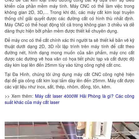
khiển của phần mềm máy tính. Máy CNC có thể làm việc trong
không gian 2D, 3D,… Trong khi đó, các máy cắt kim loại truyền
thống chỉ giải quyết được các đường cắt có hình thù nhất định.
Máy CNC có thể hoạt động tốt cả trong không gian 3 chiều và dễ
dàng thực hiện bởi phần mềm được thiết kế chuyên dụng.
Để máy cnc có thể cắt chính xác thì người ta sẽ thiết kế bản vẽ kỹ
thuật dưới dạng 2D, 3D rồi lập trình trên máy tính để cắt theo
đường nét, hình dạng mong muốn của sản phẩm, máy cnc cắt
được các đường vẽ hoa văn có họa tiết phức tạp và cắt được độ
dày kim loại lên đến 25mm tùy vào từng công nghệ cắt cnc.
Tại Đa Hình, chúng tôi ứng dụng máy cắt CNC công nghệ hiện
đại để gia công cắt kim loại tấm dày lên đến 25mm. Máy cắt được
các vật liệu như inox, sắt, thép, nhôm, đồng, tôn, kẽm.
>> Xem thêm:
Máy cắt laser 4000W Hải Phòng là gì? Các công
suất khác của máy cắt laser