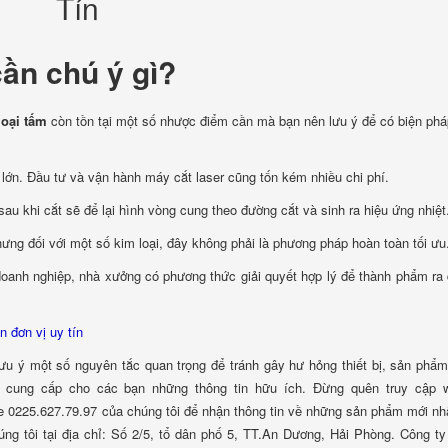
cần chú ý gì?
loại tấm
còn tồn tại một số nhược điểm cần mà bạn nên lưu ý để có biện ph
n lớn. Đầu tư và vận hành máy cắt laser cũng tốn kém nhiều chi phí.
au khi cắt sẽ để lại hình vòng cung theo đường cắt và sinh ra hiệu ứng nhiệt
Nhưng đối với một số kim loại, đây không phải là phương pháp hoàn toàn tối ưu
oanh nghiệp, nhà xưởng có phương thức giải quyết hợp lý để thành phẩm ra 
n đơn vị uy tín
lưu ý một số nguyên tắc quan trọng để tránh gây hư hỏng thiết bị, sản phẩm
 cung cấp cho các bạn những thông tin hữu ích. Đừng quên truy cập w
ine 0225.627.79.97 của chúng tôi để nhận thông tin về những sản phẩm mới nh
ng tôi tại địa chỉ: Số 2/5, tổ dân phố 5, TT.An Dương, Hải Phòng. Công 