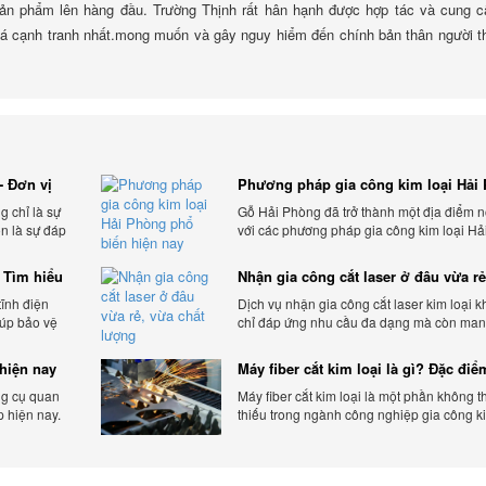
sản phẩm lên hàng đầu. Trường Thịnh rất hân hạnh được hợp tác và cung 
á cạnh tranh nhất.mong muốn và gây nguy hiểm đến chính bản thân người t
- Đơn vị
Phương pháp gia công kim loại Hải
phổ biến hiện nay
g chỉ là sự
Gỗ Hải Phòng đã trở thành một địa điểm n
òn là sự đáp
với các phương pháp gia công kim loại Hả
a khách
Phòng hiện đại và chất lượng.
 Tìm hiểu
Nhận gia công cắt laser ở đâu vừa rẻ
chất lượng
tĩnh điện
Dịch vụ nhận gia công cắt laser kim loại 
iúp bảo vệ
chỉ đáp ứng nhu cầu đa dạng mà còn mang
và tác động
sự linh hoạt và chất lượng cho các sản ph
hiện nay
Máy fiber cắt kim loại là gì? Đặc đi
máy fiber
ng cụ quan
Máy fiber cắt kim loại là một phần không t
p hiện nay.
thiếu trong ngành công nghiệp gia công ki
cấp uy tín
hiện đại.