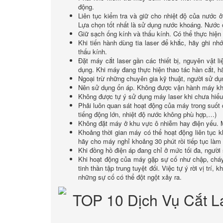
động.
Liên tục kiểm tra và giữ cho nhiệt độ của nước
Lựa chọn tốt nhất là sử dụng nước khoáng. Nước c
Giữ sạch ống kính và thấu kính. Có thể thực hiệ
Khi tiến hành dùng tia laser để khắc, hãy ghi nh
thấu kính.
Đặt máy cắt laser gần các thiết bị, nguyên vật 
dụng. Khi máy đang thực hiện thao tác hàn cắt, h
Ngoại trừ những chuyên gia kỹ thuật, người sử dụ
Nên sử dụng ổn áp. Không được vận hành máy khi
Không được tự ý sử dụng máy laser khi chưa hiể
Phải luôn quan sát hoạt động của máy trong suốt
tiếng động lớn, nhiệt độ nước không phù hợp,…)
Không đặt máy ở khu vực ô nhiễm hay điện yếu. Má
Khoảng thời gian máy có thể hoạt động liên tục 
hãy cho máy nghỉ khoảng 30 phút rồi tiếp tục làm 
Khi đồng hồ điện áp đang chỉ ở mức tối đa, ngườ
Khi hoạt động của máy gặp sự cố như chập, cháy, 
tinh thần tập trung tuyệt đối. Việc tự ý rời vị tr
những sự cố có thể đột ngột xảy ra.