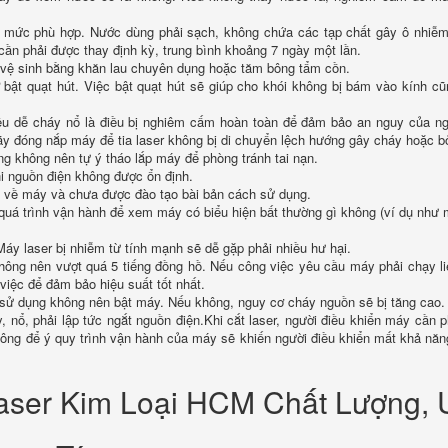
 ở mức phù hợp. Nước dùng phải sạch, không chứa các tạp chất gây ô nhiễ
ần phải được thay định kỳ, trung bình khoảng 7 ngày một lần.
n vệ sinh bằng khăn lau chuyên dụng hoặc tăm bông tẩm cồn.
ớ bật quạt hút. Việc bật quạt hút sẽ giúp cho khói không bị bám vào kính c
liệu dễ cháy nổ là điều bị nghiêm cấm hoàn toàn để đảm bảo an nguy của n
ãy đóng nắp máy để tia laser không bị di chuyển lệch hướng gây cháy hoặc b
ng không nên tự ý tháo lắp máy để phòng tránh tai nạn.
 nguồn điện không được ổn định.
u về máy và chưa được đào tạo bài bản cách sử dụng.
 quá trình vận hành để xem máy có biểu hiện bất thường gì không (ví dụ như
y laser bị nhiễm từ tính mạnh sẽ dễ gặp phải nhiều hư hại.
không nên vượt quá 5 tiếng đồng hồ. Nếu công việc yêu cầu máy phải chạy li
việc để đảm bảo hiệu suất tốt nhất.
i sử dụng không nên bật máy. Nếu không, nguy cơ cháy nguồn sẽ bị tăng cao.
nổ, phải lập tức ngắt nguồn điện.Khi cắt laser, người điều khiển máy cần p
í, không để ý quy trình vận hành của máy sẽ khiến người điều khiển mất khả năn