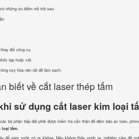
có những ưu điểm nổi trội sau:
iệu
 thay đổi công cụ
phức tạp hoặc vát.
 mỏng oxy hóa nên rất dễ làm sạch.
hi sử dụng cắt laser kim loại t
 các bộ phận tiếp đất phải được kiểm tra cẩn thận để đảm bảo an toàn, phòn
m loại tấm.
áy để xem nước có ra không. Nếu không thấy nước ra, nghiêm cấm để má