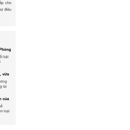
cấp cho
hợ điều
 Phòng
ổi bật
i
, vừa
không
 lại
ẩm.
ểm của
hể
m loại