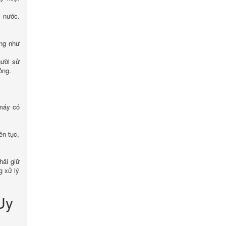
m nước.
ũng như
gười sử
ỏng.
 máy có
ên tục,
hải giữ
g xử lý