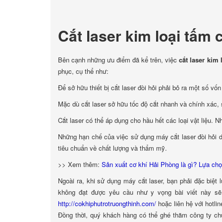
Cắt laser kim loại tấm 
Bên cạnh những ưu điểm đã kể trên, việc
cắt laser kim 
phục, cụ thể như:
Để sở hữu thiết bị cắt laser đòi hỏi phải bỏ ra một số vố
Mặc dù cắt laser sở hữu tốc độ cắt nhanh và chính xác, s
Cắt laser có thể áp dụng cho hầu hết các loại vật liệu. 
Những hạn chế của việc sử dụng máy cắt laser đòi hỏi d
tiêu chuẩn về chất lượng và thẩm mỹ.
>> Xem thêm:
Sản xuất cơ khí Hải Phòng là gì? Lựa chọ
Ngoài ra, khi sử dụng máy cắt laser, bạn phải đặc biệt 
không đạt được yêu cầu như y vọng bài viết này sẽ
http://cokhiphutrotruongthinh.com/
hoặc liên hệ với hotl
Đồng thời, quý khách hàng có thể ghé thăm công ty chú