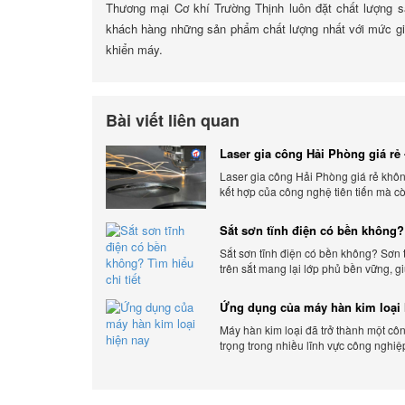
Thương mại Cơ khí Trường Thịnh luôn đặt chất lượng 
khách hàng những sản phẩm chất lượng nhất với mức gi
khiển máy.
Bài viết liên quan
Laser gia công Hải Phòng giá rẻ 
gia công báo giá chính xác
Laser gia công Hải Phòng giá rẻ khôn
kết hợp của công nghệ tiên tiến mà c
ứng linh hoạt với nhu cầu đa dạng củ
hàng. Xem ngay nhé.
Sắt sơn tĩnh điện có bền không?
chi tiết
Sắt sơn tĩnh điện có bền không? Sơn 
trên sắt mang lại lớp phủ bền vững, g
sản phẩm khỏi các yếu tố môi trường 
bên ngoài.
Ứng dụng của máy hàn kim loại 
Máy hàn kim loại đã trở thành một cô
trọng trong nhiều lĩnh vực công nghiệ
Cơ Khí Trường Thịnh - Địa điểm cung 