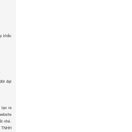
áp khắc
.
.
đời đạt
 tạo ra
ebsite
ất nhé.
ty TNHH