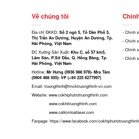
Về chúng tôi
Chính
Địa chỉ ĐKKD:
Số 2 ngõ 5, Tổ Dân Phố 5,
- Chính 
Thị Trấn An Dương, Huyện An Dương, Tp.
- Chính 
Hải Phòng, Việt Nam
- Chính 
ĐC Xưởng Sản Xuất
: Khu C, số 57 km5,
Lâm Sản, P.Sở Dầu, Q. Hồng Bàng, Tp.
- Chính 
Hải Phòng, Việt Nam
Hotline:
Mr Hưng (0936 988 978)- Mrs Tâm
(0904 488 455)- VP (+84 225 6277997)
Email: truongthinh
@tmcktruongthinh-vn.com
Website:
www.cokhiphutrotruongthinh.com
www.cokhitruongthinh.com
www.catkimloailaser.com
Fanpage:
https://www.facebook.com/cokhiphutrotruongthinh