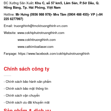
ĐC Xưởng Sản Xuất
: Khu C, số 57 km5, Lâm Sản, P.Sở Dầu, Q.
Hồng Bàng, Tp. Hải Phòng, Việt Nam
Hotline:
Mr Hưng (0936 988 978)- Mrs Tâm (0904 488 455)- VP (+84
225 6277997)
Email: truongthinh
@tmcktruongthinh-vn.com
Website:
www.cokhiphutrotruongthinh.com
www.cokhitruongthinh.com
www.catkimloailaser.com
Fanpage:
https://www.facebook.com/cokhiphutrotruongthinh
Chính sách công ty
- Chính sách bảo hành sản phẩm
- Chính sách bảo mật thông tin
- Chính sách vận chuyển
- Chính sách ưu đãi khuyến mãi
Sản phẩm & dịch vụ