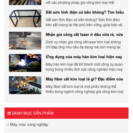
với các phương pháp gia công kim loại Hải
Phòng hiện đại và chất lượng.
Sắt sơn tĩnh điện có bền không? Tìm hiểu
chi tiết
Sắt sơn tĩnh điện có bền không? Sơn tĩnh điện
trên sắt mang lại lớp phủ bền vững, giúp bảo vệ
sản phẩm khỏi các yếu tố môi trường và tác
Nhận gia công cắt laser ở đâu vừa rẻ, vừa
động bên ngoài.
chất lượng
Dịch vụ nhận gia công cắt laser kim loại không
chỉ đáp ứng nhu cầu đa dạng mà còn mang lại
sự linh hoạt và chất lượng cho các sản phẩm.
Ứng dụng của máy hàn kim loại hiện nay
Máy hàn kim loại đã trở thành một công cụ quan
trọng trong nhiều lĩnh vực công nghiệp hiện nay.
Cơ Khí Trường Thịnh - Địa điểm cung cấp uy tín
Máy fiber cắt kim loại là gì? Đặc điểm của
máy fiber
Máy fiber cắt kim loại là một phần không thể
thiếu trong ngành công nghiệp gia công kim loại
hiện đại.
DANH MỤC SẢN PHẨM
Máy móc công nghiệp