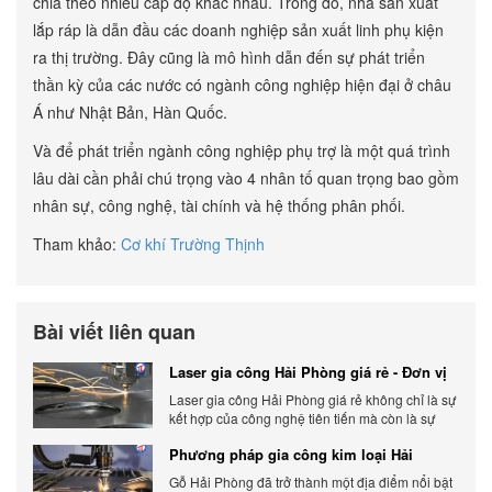
chia theo nhiều cấp độ khác nhau. Trong đó, nhà sản xuất
lắp ráp là dẫn đầu các doanh nghiệp sản xuất linh phụ kiện
ra thị trường. Đây cũng là mô hình dẫn đến sự phát triển
thần kỳ của các nước có ngành công nghiệp hiện đại ở châu
Á như Nhật Bản, Hàn Quốc.
Và để phát triển ngành công nghiệp phụ trợ là một quá trình
lâu dài cần phải chú trọng vào 4 nhân tố quan trọng bao gồm
nhân sự, công nghệ, tài chính và hệ thống phân phối.
Tham khảo:
Cơ khí Trường Thịnh
Bài viết liên quan
Laser gia công Hải Phòng giá rẻ - Đơn vị
gia công báo giá chính xác
Laser gia công Hải Phòng giá rẻ không chỉ là sự
kết hợp của công nghệ tiên tiến mà còn là sự
đáp ứng linh hoạt với nhu cầu đa dạng của
Phương pháp gia công kim loại Hải
khách hàng. Xem ngay nhé.
Phòng phổ biến hiện nay
Gỗ Hải Phòng đã trở thành một địa điểm nổi bật