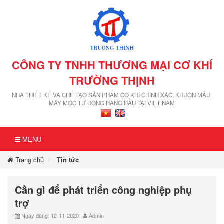
CÔNG TY TNHH THƯƠNG MẠI CƠ KHÍ
TRƯỜNG THỊNH
NHÀ THIẾT KẾ VÀ CHẾ TẠO SẢN PHẨM CƠ KHÍ CHÍNH XÁC, KHUÔN MẪU,
MÁY MÓC TỰ ĐỘNG HÀNG ĐẦU TẠI VIỆT NAM
MENU
Trang chủ
Tin tức
Cần gì để phát triển công nghiệp phụ
trợ
Ngày đăng: 12-11-2020 |
Admin