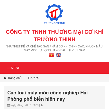
CÔNG TY TNHH THƯƠNG MẠI CƠ KHÍ
TRƯỜNG THỊNH
NHÀ THIẾT KẾ VÀ CHẾ TẠO SẢN PHẨM CƠ KHÍ CHÍNH XÁC, KHUÔN MẪU,
MÁY MÓC TỰ ĐỘNG HÀNG ĐẦU TẠI VIỆT NAM
MENU
Trang chủ
Tin tức
Các loại máy móc công nghiệp Hải
Phòng phổ biến hiện nay
Ngày đăng: 28-01-2023 |