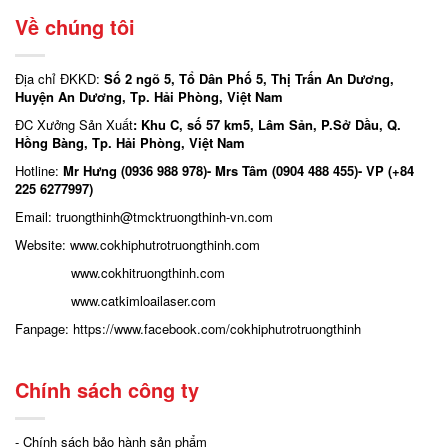
Về chúng tôi
Địa chỉ ĐKKD:
Số 2 ngõ 5, Tổ Dân Phố 5, Thị Trấn An Dương,
Huyện An Dương, Tp. Hải Phòng, Việt Nam
ĐC Xưởng Sản Xuất
: Khu C, số 57 km5, Lâm Sản, P.Sở Dầu, Q.
Hồng Bàng, Tp. Hải Phòng, Việt Nam
Hotline:
Mr Hưng (0936 988 978)- Mrs Tâm (0904 488 455)- VP (+84
225 6277997)
Email: truongthinh
@tmcktruongthinh-vn.com
Website:
www.cokhiphutrotruongthinh.com
www.cokhitruongthinh.com
www.catkimloailaser.com
Fanpage:
https://www.facebook.com/cokhiphutrotruongthinh
Chính sách công ty
- Chính sách bảo hành sản phẩm