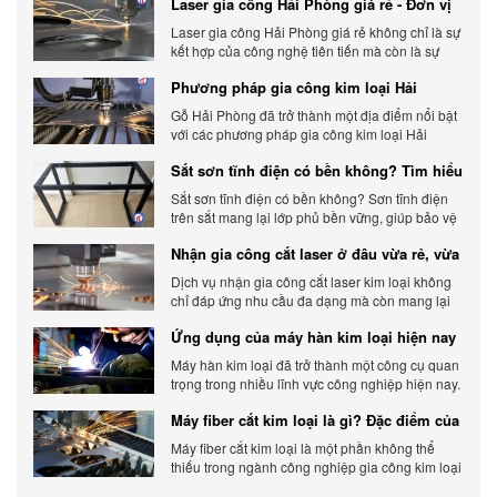
Laser gia công Hải Phòng giá rẻ - Đơn vị
gia công báo giá chính xác
Laser gia công Hải Phòng giá rẻ không chỉ là sự
kết hợp của công nghệ tiên tiến mà còn là sự
đáp ứng linh hoạt với nhu cầu đa dạng của
Phương pháp gia công kim loại Hải
khách hàng. Xem ngay nhé.
Phòng phổ biến hiện nay
Gỗ Hải Phòng đã trở thành một địa điểm nổi bật
với các phương pháp gia công kim loại Hải
Phòng hiện đại và chất lượng.
Sắt sơn tĩnh điện có bền không? Tìm hiểu
chi tiết
Sắt sơn tĩnh điện có bền không? Sơn tĩnh điện
trên sắt mang lại lớp phủ bền vững, giúp bảo vệ
sản phẩm khỏi các yếu tố môi trường và tác
Nhận gia công cắt laser ở đâu vừa rẻ, vừa
động bên ngoài.
chất lượng
Dịch vụ nhận gia công cắt laser kim loại không
chỉ đáp ứng nhu cầu đa dạng mà còn mang lại
sự linh hoạt và chất lượng cho các sản phẩm.
Ứng dụng của máy hàn kim loại hiện nay
Máy hàn kim loại đã trở thành một công cụ quan
trọng trong nhiều lĩnh vực công nghiệp hiện nay.
Cơ Khí Trường Thịnh - Địa điểm cung cấp uy tín
Máy fiber cắt kim loại là gì? Đặc điểm của
máy fiber
Máy fiber cắt kim loại là một phần không thể
thiếu trong ngành công nghiệp gia công kim loại
hiện đại.