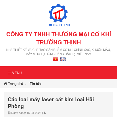
CÔNG TY TNHH THƯƠNG MẠI CƠ KHÍ
TRƯỜNG THỊNH
NHÀ THIẾT KẾ VÀ CHẾ TẠO SẢN PHẨM CƠ KHÍ CHÍNH XÁC, KHUÔN MẪU,
MÁY MÓC TỰ ĐỘNG HÀNG ĐẦU TẠI VIỆT NAM
MENU
Trang chủ
Tin tức
Các loại máy laser cắt kim loại Hải
Phòng
Ngày đăng: 16-03-2023 |