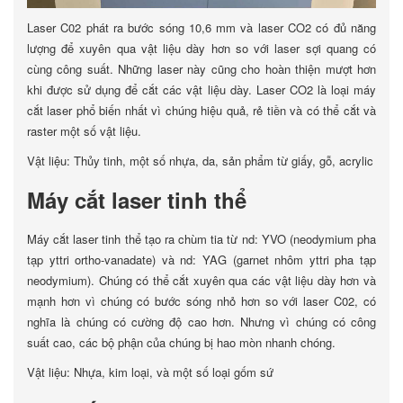
Laser C02 phát ra bước sóng 10,6 mm và laser CO2 có đủ năng
lượng để xuyên qua vật liệu dày hơn so với laser sợi quang có
cùng công suất. Những laser này cũng cho hoàn thiện mượt hơn
khi được sử dụng để cắt các vật liệu dày. Laser CO2 là loại máy
cắt laser phổ biến nhất vì chúng hiệu quả, rẻ tiền và có thể cắt và
raster một số vật liệu.
Vật liệu: Thủy tinh, một số nhựa, da, sản phẩm từ giấy, gỗ, acrylic
Máy cắt laser tinh thể
Máy cắt laser tinh thể tạo ra chùm tia từ nd: YVO (neodymium pha
tạp yttri ortho-vanadate) và nd: YAG (garnet nhôm yttri pha tạp
neodymium). Chúng có thể cắt xuyên qua các vật liệu dày hơn và
mạnh hơn vì chúng có bước sóng nhỏ hơn so với laser C02, có
nghĩa là chúng có cường độ cao hơn. Nhưng vì chúng có công
suất cao, các bộ phận của chúng bị hao mòn nhanh chóng.
Vật liệu: Nhựa, kim loại, và một số loại gốm sứ