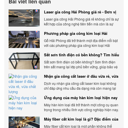
Bài viết liên quan
Laser gia công Hải Phòng giá rẻ - Đơn vị
gia công báo giá chính xác
Laser gia công Hải Phòng giá rẻ không chỉ là sự
kết hợp của công nghệ tiên tiến mà còn là sự
đáp ứng linh hoạt với nhu cầu đa dạng của
Phương pháp gia công kim loại Hải
khách hàng. Xem ngay nhé.
Phòng phổ biến hiện nay
Gỗ Hải Phòng đã trở thành một địa điểm nổi bật
với các phương pháp gia công kim loại Hải
Phòng hiện đại và chất lượng.
Sắt sơn tĩnh điện có bền không? Tìm hiểu
chi tiết
Sắt sơn tĩnh điện có bền không? Sơn tĩnh điện
trên sắt mang lại lớp phủ bền vững, giúp bảo vệ
sản phẩm khỏi các yếu tố môi trường và tác
Nhận gia công cắt laser ở đâu vừa rẻ, vừa
động bên ngoài.
chất lượng
Dịch vụ nhận gia công cắt laser kim loại không
chỉ đáp ứng nhu cầu đa dạng mà còn mang lại
sự linh hoạt và chất lượng cho các sản phẩm.
Ứng dụng của máy hàn kim loại hiện nay
Máy hàn kim loại đã trở thành một công cụ quan
trọng trong nhiều lĩnh vực công nghiệp hiện nay.
Cơ Khí Trường Thịnh - Địa điểm cung cấp uy tín
Máy fiber cắt kim loại là gì? Đặc điểm của
máy fiber
Máy fiber cắt kim loại là một phần không thể