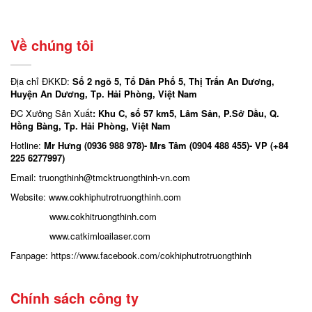
Về chúng tôi
Địa chỉ ĐKKD:
Số 2 ngõ 5, Tổ Dân Phố 5, Thị Trấn An Dương,
Huyện An Dương, Tp. Hải Phòng, Việt Nam
ĐC Xưởng Sản Xuất
: Khu C, số 57 km5, Lâm Sản, P.Sở Dầu, Q.
Hồng Bàng, Tp. Hải Phòng, Việt Nam
Hotline:
Mr Hưng (0936 988 978)- Mrs Tâm (0904 488 455)- VP (+84
225 6277997)
Email: truongthinh
@tmcktruongthinh-vn.com
Website:
www.cokhiphutrotruongthinh.com
www.cokhitruongthinh.com
www.catkimloailaser.com
Fanpage:
https://www.facebook.com/cokhiphutrotruongthinh
Chính sách công ty