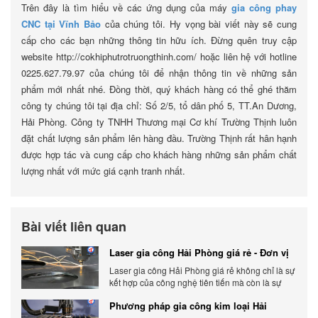
Trên đây là tìm hiểu về các ứng dụng của máy
gia công phay
CNC tại Vĩnh Bảo
của chúng tôi. Hy vọng bài viết này sẽ cung
cấp cho các bạn những thông tin hữu ích. Đừng quên truy cập
website http://cokhiphutrotruongthinh.com/ hoặc liên hệ với hotline
0225.627.79.97 của chúng tôi để nhận thông tin về những sản
phẩm mới nhất nhé. Đồng thời, quý khách hàng có thể ghé thăm
công ty chúng tôi tại địa chỉ: Số 2/5, tổ dân phố 5, TT.An Dương,
Hải Phòng. Công ty TNHH Thương mại Cơ khí Trường Thịnh luôn
đặt chất lượng sản phẩm lên hàng đầu. Trường Thịnh rất hân hạnh
được hợp tác và cung cấp cho khách hàng những sản phẩm chất
lượng nhất với mức giá cạnh tranh nhất.
Bài viết liên quan
Laser gia công Hải Phòng giá rẻ - Đơn vị
gia công báo giá chính xác
Laser gia công Hải Phòng giá rẻ không chỉ là sự
kết hợp của công nghệ tiên tiến mà còn là sự
đáp ứng linh hoạt với nhu cầu đa dạng của
Phương pháp gia công kim loại Hải
khách hàng. Xem ngay nhé.