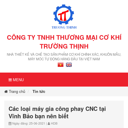
CÔNG TY TNHH THƯƠNG MẠI CƠ KHÍ
TRƯỜNG THỊNH
NHÀ THIẾT KẾ VÀ CHẾ TẠO SẢN PHẨM CƠ KHÍ CHÍNH XÁC, KHUÔN MẪU,
MÁY MÓC TỰ ĐỘNG HÀNG ĐẦU TẠI VIỆT NAM
MENU
Trang chủ
Tin tức
Các loại máy gia công phay CNC tại
Vĩnh Bảo bạn nên biết
Ngày đăng: 25-06-2021 |
HDB