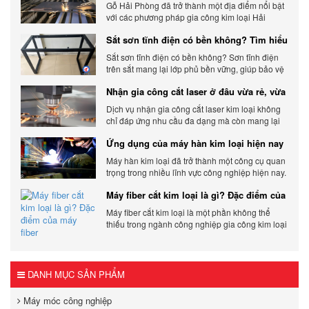
Phòng phổ biến hiện nay
Gỗ Hải Phòng đã trở thành một địa điểm nổi bật
với các phương pháp gia công kim loại Hải
Phòng hiện đại và chất lượng.
Sắt sơn tĩnh điện có bền không? Tìm hiểu
chi tiết
Sắt sơn tĩnh điện có bền không? Sơn tĩnh điện
trên sắt mang lại lớp phủ bền vững, giúp bảo vệ
sản phẩm khỏi các yếu tố môi trường và tác
Nhận gia công cắt laser ở đâu vừa rẻ, vừa
động bên ngoài.
chất lượng
Dịch vụ nhận gia công cắt laser kim loại không
chỉ đáp ứng nhu cầu đa dạng mà còn mang lại
sự linh hoạt và chất lượng cho các sản phẩm.
Ứng dụng của máy hàn kim loại hiện nay
Máy hàn kim loại đã trở thành một công cụ quan
trọng trong nhiều lĩnh vực công nghiệp hiện nay.
Cơ Khí Trường Thịnh - Địa điểm cung cấp uy tín
Máy fiber cắt kim loại là gì? Đặc điểm của
máy fiber
Máy fiber cắt kim loại là một phần không thể
thiếu trong ngành công nghiệp gia công kim loại
hiện đại.
DANH MỤC SẢN PHẨM
Máy móc công nghiệp