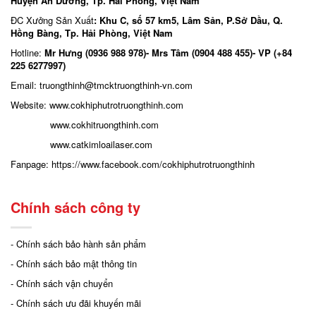
Huyện An Dương, Tp. Hải Phòng, Việt Nam
ĐC Xưởng Sản Xuất
: Khu C, số 57 km5, Lâm Sản, P.Sở Dầu, Q.
Hồng Bàng, Tp. Hải Phòng, Việt Nam
Hotline:
Mr Hưng (0936 988 978)- Mrs Tâm (0904 488 455)- VP (+84
225 6277997)
Email: truongthinh
@tmcktruongthinh-vn.com
Website:
www.cokhiphutrotruongthinh.com
www.cokhitruongthinh.com
www.catkimloailaser.com
Fanpage:
https://www.facebook.com/cokhiphutrotruongthinh
Chính sách công ty
- Chính sách bảo hành sản phẩm
- Chính sách bảo mật thông tin
- Chính sách vận chuyển
- Chính sách ưu đãi khuyến mãi