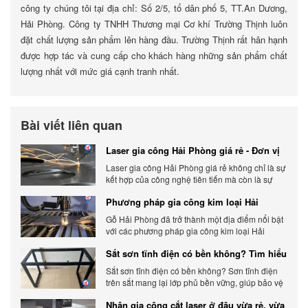
công ty chúng tôi tại địa chỉ: Số 2/5, tổ dân phố 5, TT.An Dương,
Hải Phòng. Công ty TNHH Thương mại Cơ khí Trường Thịnh luôn
đặt chất lượng sản phẩm lên hàng đầu. Trường Thịnh rất hân hạnh
được hợp tác và cung cấp cho khách hàng những sản phẩm chất
lượng nhất với mức giá cạnh tranh nhất.
Bài viết liên quan
Laser gia công Hải Phòng giá rẻ - Đơn vị
gia công báo giá chính xác
Laser gia công Hải Phòng giá rẻ không chỉ là sự
kết hợp của công nghệ tiên tiến mà còn là sự
đáp ứng linh hoạt với nhu cầu đa dạng của
Phương pháp gia công kim loại Hải
khách hàng. Xem ngay nhé.
Phòng phổ biến hiện nay
Gỗ Hải Phòng đã trở thành một địa điểm nổi bật
với các phương pháp gia công kim loại Hải
Phòng hiện đại và chất lượng.
Sắt sơn tĩnh điện có bền không? Tìm hiểu
chi tiết
Sắt sơn tĩnh điện có bền không? Sơn tĩnh điện
trên sắt mang lại lớp phủ bền vững, giúp bảo vệ
sản phẩm khỏi các yếu tố môi trường và tác
Nhận gia công cắt laser ở đâu vừa rẻ, vừa
động bên ngoài.