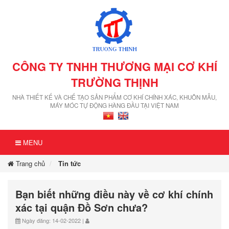
CÔNG TY TNHH THƯƠNG MẠI CƠ KHÍ
TRƯỜNG THỊNH
NHÀ THIẾT KẾ VÀ CHẾ TẠO SẢN PHẨM CƠ KHÍ CHÍNH XÁC, KHUÔN MẪU,
MÁY MÓC TỰ ĐỘNG HÀNG ĐẦU TẠI VIỆT NAM
MENU
Trang chủ
Tin tức
Bạn biết những điều này về cơ khí chính
xác tại quận Đồ Sơn chưa?
Ngày đăng: 14-02-2022 |