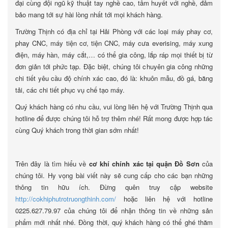
đại cùng đội ngũ kỹ thuật tay nghề cao, tâm huyết với nghề, đảm
bảo mang tới sự hài lòng nhất tới mọi khách hàng.
Trường Thịnh có địa chỉ tại Hải Phòng với các loại máy phay cơ,
phay CNC, máy tiện cơ, tiện CNC, máy cưa everising, máy xung
điện, máy hàn, máy cắt,… có thể gia công, lắp ráp mọi thiết bị từ
đơn giản tới phức tạp. Đặc biệt, chúng tôi chuyên gia công những
chi tiết yêu cầu độ chính xác cao, đó là: khuôn mẫu, đồ gá, băng
tải, các chi tiết phục vụ chế tạo máy.
Quý khách hàng có nhu cầu, vui lòng liên hệ với Trường Thịnh qua
hotline để được chúng tôi hỗ trợ thêm nhé! Rất mong được hợp tác
cùng Quý khách trong thời gian sớm nhất!
Trên đây là tìm hiểu về
cơ khí chính xác tại quận Đồ Sơn
của
chúng tôi. Hy vọng bài viết này sẽ cung cấp cho các bạn những
thông tin hữu ích. Đừng quên truy cập website
http://cokhiphutrotruongthinh.com/
hoặc liên hệ với hotline
0225.627.79.97 của chúng tôi để nhận thông tin về những sản
phẩm mới nhất nhé. Đồng thời, quý khách hàng có thể ghé thăm