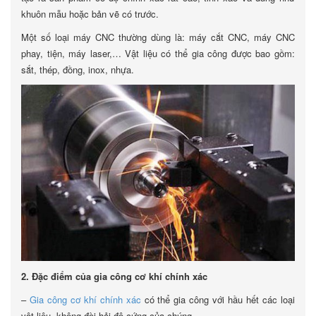
khuôn mẫu hoặc bản vẽ có trước.
Một số loại máy CNC thường dùng là: máy cắt CNC, máy CNC
phay, tiện, máy laser,… Vật liệu có thể gia công được bao gồm:
sắt, thép, đồng, inox, nhựa.
2. Đặc điểm của gia công cơ khí chính xác
–
Gia công cơ khí chính xác
có thể gia công với hầu hết các loại
vật liệu, không đòi hỏi độ cứng của chúng