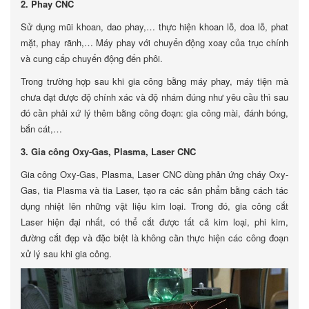
2. Phay CNC
Sử dụng mũi khoan, dao phay,… thực hiện khoan lỗ, doa lỗ, phat
mặt, phay rãnh,… Máy phay với chuyển động xoay của trục chính
và cung cấp chuyển động đến phôi.
Trong trường hợp sau khi gia công bằng máy phay, máy tiện mà
chưa đạt được độ chính xác và độ nhám đúng như yêu cầu thì sau
đó cần phải xứ lý thêm bằng công đoạn: gia công mài, đánh bóng,
bắn cát,…
3. Gia công Oxy-Gas, Plasma, Laser CNC
Gia công Oxy-Gas, Plasma, Laser CNC dùng phản ứng cháy Oxy-
Gas, tia Plasma và tia Laser, tạo ra các sản phẩm bằng cách tác
dụng nhiệt lên những vật liệu kim loại. Trong đó, gia công cắt
Laser hiện đại nhất, có thể cắt được tất cả kim loại, phi kim,
đường cắt đẹp và đặc biệt là không cần thực hiện các công đoạn
xử lý sau khi gia công.