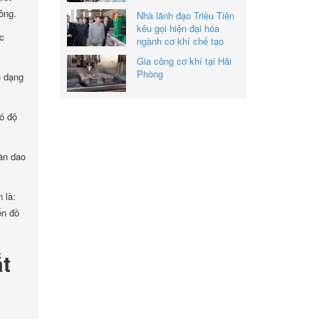
ông.
Nhà lãnh đạo Triều Tiên
kêu gọi hiện đại hóa
ác
ngành cơ khí chế tạo
Gia công cơ khí tại Hải
Phòng
h dạng
có độ
bàn dao
 là:
ến đồ
ắt