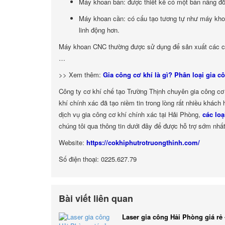
Máy khoan bàn: được thiết kế có một bàn nâng đỡ 
Máy khoan cần: có cấu tạo tương tự như máy kho
linh động hơn.
Máy khoan CNC thường được sử dụng để sản xuất các chi t
…
>> Xem thêm:
Gia công cơ khí là gì? Phân loại gia c
Công ty cơ khí chế tạo Trường Thịnh chuyên gia công cơ 
khí chính xác đã tạo niềm tin trong lòng rất nhiều khách
dịch vụ gia công cơ khí chính xác tại Hải Phòng,
các lo
chúng tôi qua thông tin dưới đây để được hỗ trợ sớm nhất
Website:
https://cokhiphutrotruongthinh.com/
Số điện thoại: 0225.627.79
Bài viết liên quan
Laser gia công Hải Phòng giá rẻ 