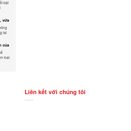
ổi bật
i
, vừa
không
 lại
ẩm.
ểm của
hể
m loại
Liên kết với chúng tôi