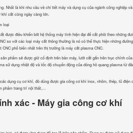
ng. Nhất là khi nhu cầu về chi tiết máy và dụng cụ của ngành công nghiệp và
 khí cắt cũng ngày càng lớn.
ắt được điều khiển bởi hệ thống máy tính hiện đại để cắt phôi theo những đư
CNC so với các loại máy cắt thông thường là nó có thể thực hiện những đường
t CNC phổ biến nhất trên thị trường là máy cắt plasma CNC.
ản phẩm sẽ được giữ cố định trên bàn máy, lưỡi cắt gắn trên trục chính củ
sma sử dụng nhiệt độ và tốc độ chuyển động của dòng hồ quang plasma từ đầ
ác dụng cụ cơ khí, đồ dùng được gia công cơ khí inox, nhôm, thép, tủ điện 
n phẩm trang trí nội thất,…
ính xác - Máy gia công cơ khí
im loại, nó được ứng dụng để tạo lỗ trên sản phẩm. Dụng cụ được sử dụng đ