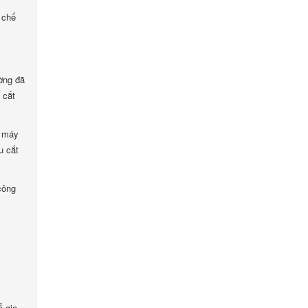
 chế
ờng đã
 cắt
a máy
u cắt
công
ể gia