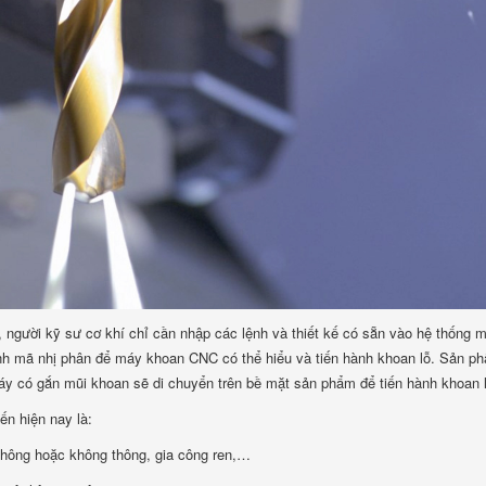
gười kỹ sư cơ khí chỉ cần nhập các lệnh và thiết kế có sẵn vào hệ thống 
ành mã nhị phân để máy khoan CNC có thể hiểu và tiến hành khoan lỗ. Sản p
áy có gắn mũi khoan sẽ di chuyển trên bề mặt sản phẩm để tiến hành khoan l
ến hiện nay là:
thông hoặc không thông, gia công ren,…