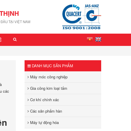
THỊNH
ĐẦU TẠI VIỆT NAM
Ệ
DANH MỤC SẢN PHẨM
Máy móc công nghiệp
là
Gia công kim loại tấm
ếu các
Cơ khí chính xác
Các sản phẩm hàn
ện
Máy tự động hóa