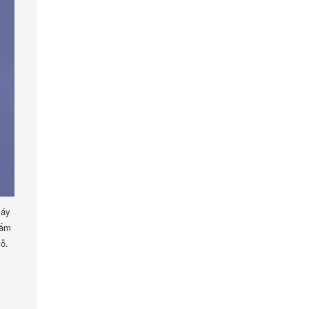
máy
hẩm
ỗ.