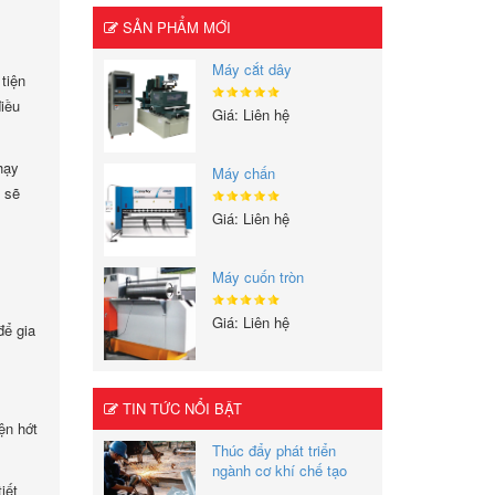
SẢN PHẨM MỚI
Máy cắt dây
tiện
iều
Giá: Liên hệ
hạy
Máy chấn
 sẽ
Giá: Liên hệ
Máy cuốn tròn
Giá: Liên hệ
để gia
TIN TỨC NỔI BẬT
ện hớt
Thúc đẩy phát triển
ngành cơ khí chế tạo
iết