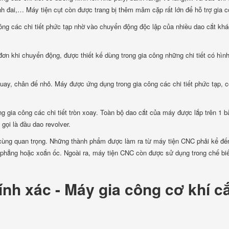
 đai,… Máy tiện cụt còn được trang bị thêm mâm cặp rất lớn để hỗ trợ gia c
công các chi tiết phức tạp nhờ vào chuyển động độc lập của nhiều dao cắt kh
 đơn khi chuyển động, được thiết kế dùng trong gia công những chi tiết có hìn
 quay, chân đế nhỏ. Máy được ứng dụng trong gia công các chi tiết phức tạp, 
g gia công các chi tiết tròn xoay. Toàn bộ dao cắt của máy được lắp trên 1 
gọi là đầu dao revolver.
 cùng quan trọng. Những thành phẩm được làm ra từ máy tiện CNC phải kể đến
mặt phẳng hoặc xoắn ốc. Ngoài ra, máy tiện CNC còn được sử dụng trong chế bi
ính xác - Máy gia công cơ khí c