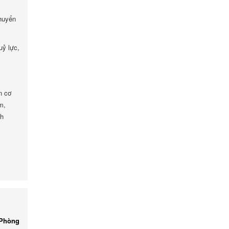
huyển
uỷ lực,
n cơ
m,
nh
 Phòng