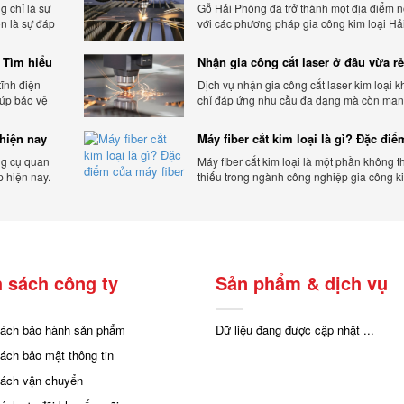
phổ biến hiện nay
g chỉ là sự
Gỗ Hải Phòng đã trở thành một địa điểm n
òn là sự đáp
với các phương pháp gia công kim loại Hả
a khách
Phòng hiện đại và chất lượng.
 Tìm hiểu
Nhận gia công cắt laser ở đâu vừa rẻ
chất lượng
tĩnh điện
Dịch vụ nhận gia công cắt laser kim loại 
iúp bảo vệ
chỉ đáp ứng nhu cầu đa dạng mà còn mang
và tác động
sự linh hoạt và chất lượng cho các sản ph
hiện nay
Máy fiber cắt kim loại là gì? Đặc đi
máy fiber
ng cụ quan
Máy fiber cắt kim loại là một phần không t
p hiện nay.
thiếu trong ngành công nghiệp gia công ki
cấp uy tín
hiện đại.
 sách công ty
Sản phẩm & dịch vụ
sách bảo hành sản phẩm
Dữ liệu đang được cập nhật ...
sách bảo mật thông tin
sách vận chuyển