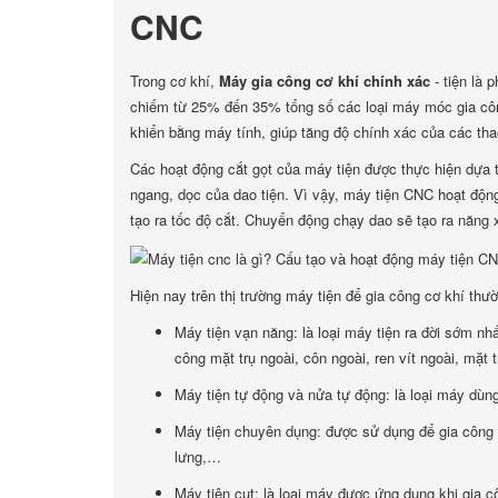
CNC
Trong cơ khí,
Máy gia công cơ khí chính xác
- tiện là 
chiếm từ 25% đến 35% tổng số các loại máy móc gia côn
khiển bằng máy tính, giúp tăng độ chính xác của các tha
Các hoạt động cắt gọt của máy tiện được thực hiện dựa 
ngang, dọc của dao tiện. Vì vậy, máy tiện CNC hoạt độn
tạo ra tốc độ cắt. Chuyển động chạy dao sẽ tạo ra năng 
Hiện nay trên thị trường máy tiện để gia công cơ khí thườ
Máy tiện vạn năng: là loại máy tiện ra đời sớm n
công mặt trụ ngoài, côn ngoài, ren vít ngoài, mặt t
Máy tiện tự động và nửa tự động: là loại máy dùng
Máy tiện chuyên dụng: được sử dụng để gia công mộ
lưng,…
Máy tiện cụt: là loại máy được ứng dụng khi gia cô