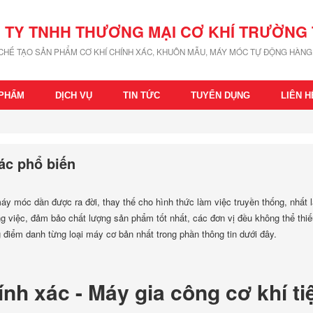
 TY TNHH THƯƠNG MẠI CƠ KHÍ TRƯỜNG 
 CHẾ TẠO SẢN PHẨM CƠ KHÍ CHÍNH XÁC, KHUÔN MẪU, MÁY MÓC TỰ ĐỘNG HÀNG 
 PHẨM
DỊCH VỤ
TIN TỨC
TUYỂN DỤNG
LIÊN H
xác phổ biến
máy móc dần được ra đời, thay thế cho hình thức làm việc truyền thống, nhất 
ng việc, đảm bảo chất lượng sản phẩm tốt nhất, các đơn vị đều không thể thi
điểm danh từng loại máy cơ bản nhất trong phần thông tin dưới đây.
nh xác - Máy gia công cơ khí ti