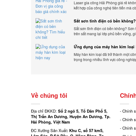
gia công báo giá chính xác
Laser gia công Hải Phòng giá rẻ khôn
kết hợp của công nghệ tiên tiến mà c
ứng linh hoạt với nhu cầu đa dạng củ
hàng. Xem ngay nhé.
Sắt sơn tĩnh điện có bền không?
chi tiết
Sắt sơn tĩnh điện có bền không? Sơn 
trên sắt mang lại lớp phủ bền vững, g
sản phẩm khỏi các yếu tố môi trường 
bên ngoài.
Ứng dụng của máy hàn kim loại 
Máy hàn kim loại đã trở thành một cô
trọng trong nhiều lĩnh vực công nghiệ
Cơ Khí Trường Thịnh - Địa điểm cung 
Về chúng tôi
Chính
Địa chỉ ĐKKD:
Số 2 ngõ 5, Tổ Dân Phố 5,
- Chính 
Thị Trấn An Dương, Huyện An Dương, Tp.
- Chính 
Hải Phòng, Việt Nam
- Chính 
ĐC Xưởng Sản Xuất
: Khu C, số 57 km5,
Lâm Sản, P.Sở Dầu, Q. Hồng Bàng, Tp.