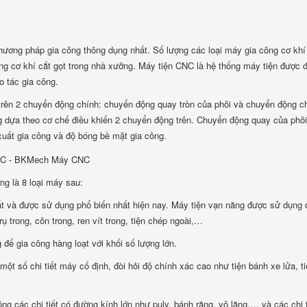
phương pháp gia công thông dụng nhất. Số lượng các loại máy gia công cơ khí 
g cơ khí cắt gọt trong nhà xưởng. Máy tiện CNC là hệ thống máy tiện được đ
o tác gia công.
trên 2 chuyển động chính: chuyển động quay tròn của phôi và chuyển động c
g dựa theo cơ chế điều khiển 2 chuyển động trên. Chuyển động quay của phôi
xuất gia công và độ bóng bề mặt gia công.
ng là 8 loại máy sau:
hất và được sử dụng phổ biến nhất hiện nay. Máy tiện vạn năng được sử dụng 
rụ trong, côn trong, ren vít trong, tiện chép ngoài,…
 để gia công hàng loạt với khối số lượng lớn.
t số chi tiết máy cố định, đòi hỏi độ chính xác cao như tiện bánh xe lửa, ti
ng các chi tiết có đường kính lớn như puly, bánh răng, vô lăng,… và các chi t